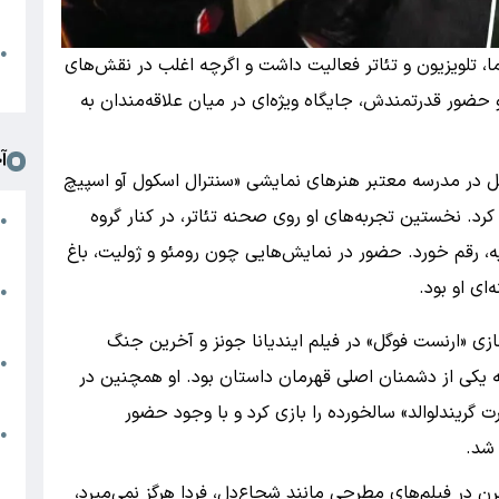
د
ا
●
، تلویزیون و تئاتر فعالیت داشت و اگرچه اغلب در نقش‌های
ا
و حضور قدرتمندش، جایگاه ویژه‌ای در میان علاقه‌مندان به
آ
 از تحصیل در مدرسه معتبر هنرهای نمایشی «سنترال اسکول آو اسپیچ
ا»، فعالیت حرفه‌ای خود را در دهه ۱۹۶۰ آغاز کرد. نخستین تجربه‌های او روی صحنه تئاتر، در کنار گروه
م
●
ج
ویه، رقم خورد. حضور در نمایش‌هایی چون رومئو و ژولیت، باغ
‌ای او بود.
س
●
م
زی «ارنست فوگل» در فیلم ایندیانا جونز و آخرین جنگ
م
●
شخصیتی که یکی از دشمنان اصلی قهرمان داستان بود. او همچنین در
ب
 گریندلوالد» سالخورده را بازی کرد و با وجود حضور
ه
●
 شد.
گ
رن در فیلم‌های مطرحی مانند شجاع‌دل، فردا هرگز نمی‌میرد،