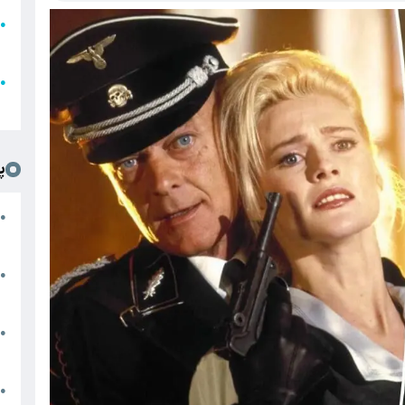
●
ا
ع
●
ل
پ
ت
●
د
●
ا
پ
●
ا
ش
●