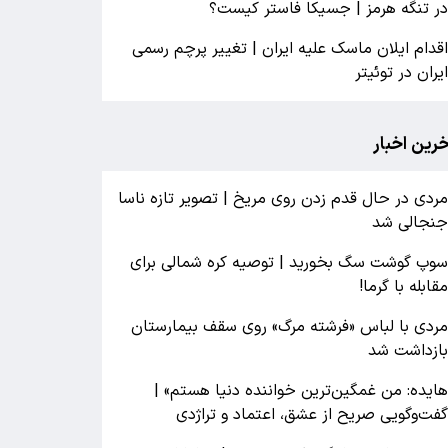
ر تنگه هرمز | جسیکا فاستر کیست؟
قدام ایلان ماسک علیه ایران | تغییر پرچم رسمی
یران در توئیتر
خرین اخبار
ردی در حال قدم زدن روی مریخ | تصویر تازه ناسا
نجالی شد
وپ گوشت سگ بخورید | توصیه کره شمالی برای
قابله با گرما!
ردی با لباس «فرشته مرگ» روی سقف بیمارستان
ازداشت شد
ایده: من غمگین‌ترین خواننده دنیا هستم» |
فت‌وگویی صریح از عشق، اعتماد و تراژدی