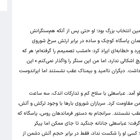
م
مین انتخاب بزرگ بود؛ او حتی پس از آنکه هم‌سنگرانش
مان پاسگاه کوچک و ساده در برابر ارتش سرخ شوروی
 و خطابه‌ای ایراد کرد: «امشب تصمیمم را گرفته‌ام؛ هر که
اشکالی ندارد، اما من این سنگر را واگذار نمی‌کنم.» این
داشت. دیگران ناامید و بیمناک عقب نشستند اما ایراندوست
 ارتش عظیم سرخ جلو آمد. عباسعلی با سلاح کم و تدارکات اندک، سه ساعت
من مقاومت کرد. سربازان شوروی بارها با وجود ترکش و آتش،
و عقب نشستند. سرانجام به دستور فرماندهان روس، پاسگاه که
رفت؛ عباسعلی جانانه جنگید تا جای ممکن اما پیکر
؛ کسی او را شکست نداد، فقط در برابر حجم آتش دشمن از