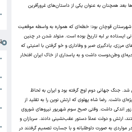
د
ا بعد همچنان به عنوان یکی از داستان‌های غرورآفرین
ا
●
ا
ع شهرستان قوچان بود؛ خطه‌ای که همواره به واسطه موقعیت
نی ایستاده بر لبه تاریخ بوده است. متولد شدن در چنین
آ
های مرزی، یادگیری صبر و وفاداری و خو گرفتن با امنیتی که
یه‌ای وطن‌دوست داشت و به پاسداری از خاک ایران افتخار
ض
●
م
ر
●
م
●
ین‌الملل شد. جنگ جهانی دوم اوج گرفته بود و ایران به لحاظ
ا
ه‌ای داشت. رضا شاه پهلوی که ارتش نوین را به تقلید از
س
●
 زور اندکی داشت. وقتی صبح سوم شهریور نیروهای شوروی
ت
ند، ارتش و دولت عملاً دستور عقب‌نشینی دادند. سربازان و
ت
●
ر مواردی به صورت داوطلبانه و با جسارت تصمیم گرفتند در