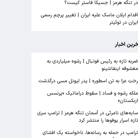
ر تنگه هرمز | جسیکا فاستر کیست؟
قدام ایلان ماسک علیه ایران | تغییر پرچم رسمی
یران در توئیتر
خرین اخبار
ربه تازه به رئیس فوتبال | رشوه میلیاردی به
عشوقه اینفانتینو
ختِ عزا به تن اسطوره | پدر لیونل مسی درگذشت
لکه رشوه و فساد | سقوط دراماتیک «پرنسس
زبکستان»
ایه‌های نامرئی در آسمان تنگه هرمز | ترامپ سری
ازه اسرار یوفوها را منتشر کرد
رامپ در حمله‌ به رسانه‌ها، ناخواسته یک افشای