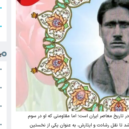
●
ا
ع
●
ل
پ
ت
●
د
●
ا
پ
●
ا
ر تاریخ معاصر ایران است؛ اما مقاومتی که او در سوم
ش
 باعث شد تا نقل رشادت و ایثارش، به عنوان یکی از نخستین
●