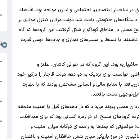
د
یق در ساختار اقتصادی، اجتماعی و اداری مواجه بود. اقتصاد
ا
●
مدی دستگاه‌های حکومتی باعث شد دولت مرکزی کنترل موثری بر
ا
ح محلی در مناطق گوناگون شکل گرفتند. این گروه‌ها که گاه
داشتند، با تسلط بر مسیرهای تجاری و جاده‌ها، نوعی قدرت
آ
م
●
«نائبیان» بود. این گروه که در حوالی کاشان، نطنز و
ج
ی، توانست برای نزدیک به دو دهه دولت قاجار را درگیر خود
س
●
ان‌یافته با منابع مالی و انسانی مشخص بودند که با مهارت
م
ابل‌توجهی دست یافتند.
م
●
ردان محلی پیوند می‌داد که در دهه‌های قبل با امنیت منطقه
ب
رده گروه‌های مسلح، او در زمره کسانی بود که برای محافظت
ه
●
؛ موقعیتی که بعدها به رابطه‌ای دوگانه میان امنیت و
گ
 نائبیان، در مرز باریکی میان نقش حافظان امنیت و ناقضان