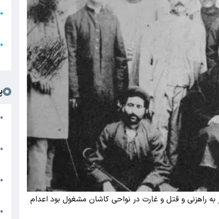
●
ا
ع
●
ل
پ
ت
●
د
●
ا
پ
●
ا
یان دراز به راهزنی و قتل و غارت در نواحی کاشان مشغول بود اعدام
ش
●