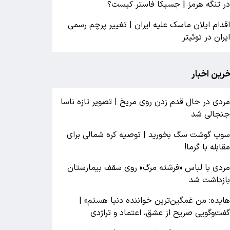
ر تنگه هرمز | جسیکا فاستر کیست؟
قدام ایلان ماسک علیه ایران | تغییر پرچم رسمی
یران در توئیتر
خرین اخبار
ردی در حال قدم زدن روی مریخ | تصویر تازه ناسا
نجالی شد
وپ گوشت سگ بخورید | توصیه کره شمالی برای
قابله با گرما!
ردی با لباس «فرشته مرگ» روی سقف بیمارستان
ازداشت شد
ایده: من غمگین‌ترین خواننده دنیا هستم» |
فت‌وگویی صریح از عشق، اعتماد و تراژدی