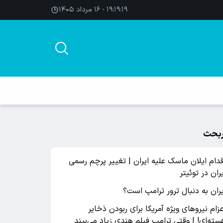
۱۹:۱۹:۱۹ - ۱۶ مرداد ۱۴۰۵
بحث
قدام ایلان ماسک علیه ایران | تغییر پرچم رسمی
یران در توئیتر
یران به دنبال ترور ترامپ است؟
عزام نیروهای ویژه آمریکا برای ربودن ذخایر
سته‌ای! | وقتی ترامپ فیلم هندی زیاد می‌بیند