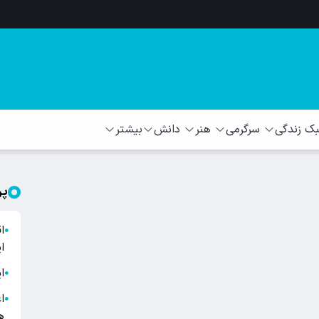
 زندگی
سرگرمی
هنر
دانش
بیشتر
پر
ا
●
ا
ا
●
ا
●
ه