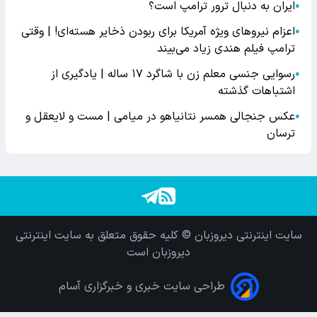
ایران به دنبال ترور ترامپ است؟
●
اعزام نیروهای ویژه آمریکا برای ربودن ذخایر هسته‌ای! | وقتی
●
ترامپ فیلم هندی زیاد می‌بیند
رسوایی جنسی معلم زن با شاگرد ۱۷ ساله | یادگیری از
●
اشتباهات گذشته
عکس جنجالی همسر نتانیاهو در میامی | مست و لایعقل و
●
ترسان
سایت اینترنتی دیروزبان © کلیه حقوق متعلق به سایت اینترنتی
دیروزبان است
طراحی سایت خبری و خبرگزاری آسام