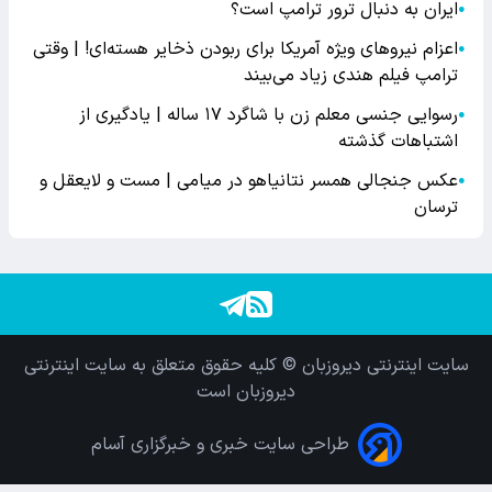
ایران به دنبال ترور ترامپ است؟
●
اعزام نیروهای ویژه آمریکا برای ربودن ذخایر هسته‌ای! | وقتی
●
ترامپ فیلم هندی زیاد می‌بیند
رسوایی جنسی معلم زن با شاگرد ۱۷ ساله | یادگیری از
●
اشتباهات گذشته
عکس جنجالی همسر نتانیاهو در میامی | مست و لایعقل و
●
ترسان
سایت اینترنتی دیروزبان © کلیه حقوق متعلق به سایت اینترنتی
دیروزبان است
طراحی سایت خبری و خبرگزاری آسام