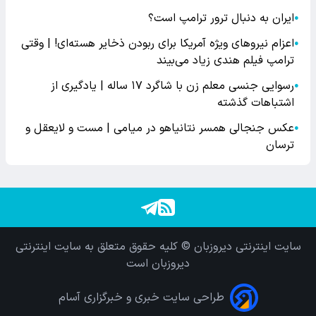
ایران به دنبال ترور ترامپ است؟
●
اعزام نیروهای ویژه آمریکا برای ربودن ذخایر هسته‌ای! | وقتی
●
ترامپ فیلم هندی زیاد می‌بیند
رسوایی جنسی معلم زن با شاگرد ۱۷ ساله | یادگیری از
●
اشتباهات گذشته
عکس جنجالی همسر نتانیاهو در میامی | مست و لایعقل و
●
ترسان
سایت اینترنتی دیروزبان © کلیه حقوق متعلق به سایت اینترنتی
دیروزبان است
طراحی سایت خبری و خبرگزاری آسام