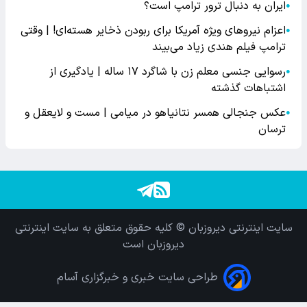
ایران به دنبال ترور ترامپ است؟
●
اعزام نیروهای ویژه آمریکا برای ربودن ذخایر هسته‌ای! | وقتی
●
ترامپ فیلم هندی زیاد می‌بیند
رسوایی جنسی معلم زن با شاگرد ۱۷ ساله | یادگیری از
●
اشتباهات گذشته
عکس جنجالی همسر نتانیاهو در میامی | مست و لایعقل و
●
ترسان
سایت اینترنتی دیروزبان © کلیه حقوق متعلق به سایت اینترنتی
دیروزبان است
طراحی سایت خبری و خبرگزاری آسام