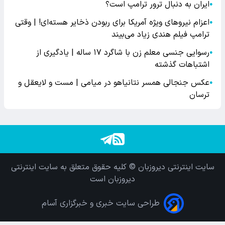
ایران به دنبال ترور ترامپ است؟
●
اعزام نیروهای ویژه آمریکا برای ربودن ذخایر هسته‌ای! | وقتی
●
ترامپ فیلم هندی زیاد می‌بیند
رسوایی جنسی معلم زن با شاگرد ۱۷ ساله | یادگیری از
●
اشتباهات گذشته
عکس جنجالی همسر نتانیاهو در میامی | مست و لایعقل و
●
ترسان
سایت اینترنتی دیروزبان © کلیه حقوق متعلق به سایت اینترنتی
دیروزبان است
طراحی سایت خبری و خبرگزاری آسام