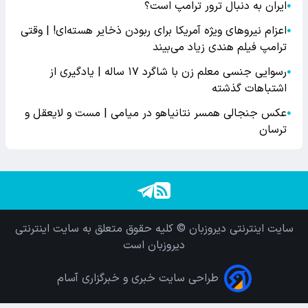
ایران به دنبال ترور ترامپ است؟
●
اعزام نیروهای ویژه آمریکا برای ربودن ذخایر هسته‌ای! | وقتی
●
ترامپ فیلم هندی زیاد می‌بیند
رسوایی جنسی معلم زن با شاگرد ۱۷ ساله | یادگیری از
●
اشتباهات گذشته
عکس جنجالی همسر نتانیاهو در میامی | مست و لایعقل و
●
ترسان
سایت اینترنتی دیروزبان © کلیه حقوق متعلق به سایت اینترنتی
دیروزبان است
طراحی سایت خبری و خبرگزاری آسام