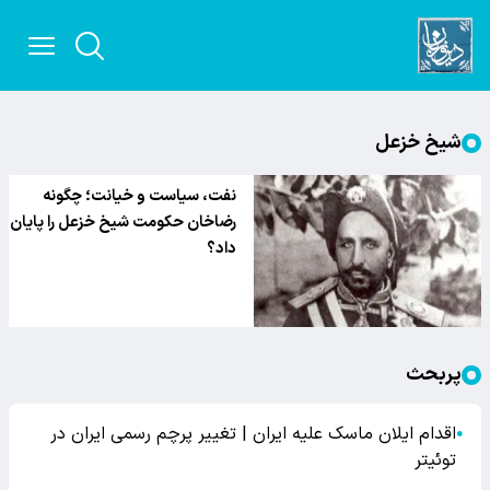
شیخ خزعل
نفت، سیاست و خیانت؛ چگونه
رضاخان حکومت شیخ خزعل را پایان
داد؟
پربحث
اقدام ایلان ماسک علیه ایران | تغییر پرچم رسمی ایران در
●
توئیتر