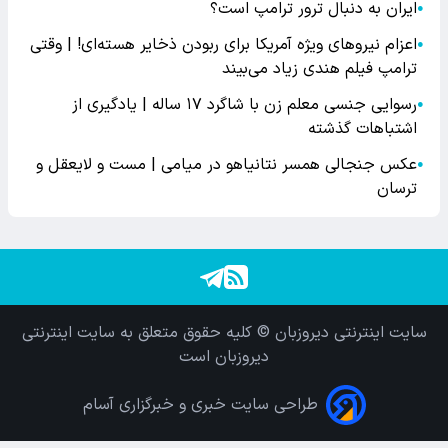
ایران به دنبال ترور ترامپ است؟
●
اعزام نیروهای ویژه آمریکا برای ربودن ذخایر هسته‌ای! | وقتی
●
ترامپ فیلم هندی زیاد می‌بیند
رسوایی جنسی معلم زن با شاگرد ۱۷ ساله | یادگیری از
●
اشتباهات گذشته
عکس جنجالی همسر نتانیاهو در میامی | مست و لایعقل و
●
ترسان
سایت اینترنتی دیروزبان © کلیه حقوق متعلق به سایت اینترنتی
دیروزبان است
طراحی سایت خبری و خبرگزاری آسام