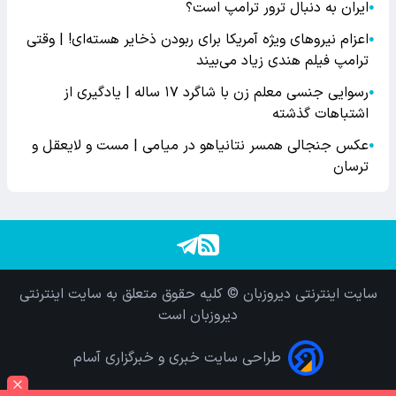
ایران به دنبال ترور ترامپ است؟
●
اعزام نیروهای ویژه آمریکا برای ربودن ذخایر هسته‌ای! | وقتی
●
ترامپ فیلم هندی زیاد می‌بیند
رسوایی جنسی معلم زن با شاگرد ۱۷ ساله | یادگیری از
●
اشتباهات گذشته
عکس جنجالی همسر نتانیاهو در میامی | مست و لایعقل و
●
ترسان
سایت اینترنتی دیروزبان © کلیه حقوق متعلق به سایت اینترنتی
دیروزبان است
طراحی سایت خبری و خبرگزاری آسام