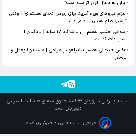
ایران به دنبال ترور ترامپ است؟
●
اعزام نیروهای ویژه آمریکا برای ربودن ذخایر هسته‌ای! | وقتی
●
ترامپ فیلم هندی زیاد می‌بیند
رسوایی جنسی معلم زن با شاگرد ۱۷ ساله | یادگیری از
●
اشتباهات گذشته
عکس جنجالی همسر نتانیاهو در میامی | مست و لایعقل و
●
ترسان
سایت اینترنتی دیروزبان © کلیه حقوق متعلق به سایت اینترنتی
دیروزبان است
طراحی سایت خبری و خبرگزاری آسام