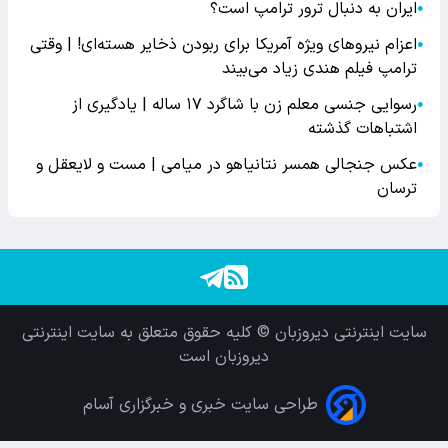
ایران به دنبال ترور ترامپ است؟
●
اعزام نیروهای ویژه آمریکا برای ربودن ذخایر هسته‌ای! | وقتی
●
ترامپ فیلم هندی زیاد می‌بیند
رسوایی جنسی معلم زن با شاگرد ۱۷ ساله | یادگیری از
●
اشتباهات گذشته
عکس جنجالی همسر نتانیاهو در میامی | مست و لایعقل و
●
ترسان
سایت اینترنتی دیروزبان © کلیه حقوق متعلق به سایت اینترنتی
دیروزبان است
طراحی سایت خبری و خبرگزاری آسام