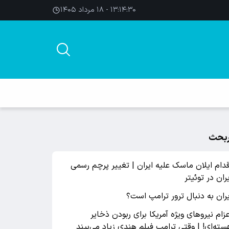
۱۳:۱۴:۳۰ - ۱۸ مرداد ۱۴۰۵
بحث
قدام ایلان ماسک علیه ایران | تغییر پرچم رسمی
یران در توئیتر
یران به دنبال ترور ترامپ است؟
عزام نیروهای ویژه آمریکا برای ربودن ذخایر
سته‌ای! | وقتی ترامپ فیلم هندی زیاد می‌بیند