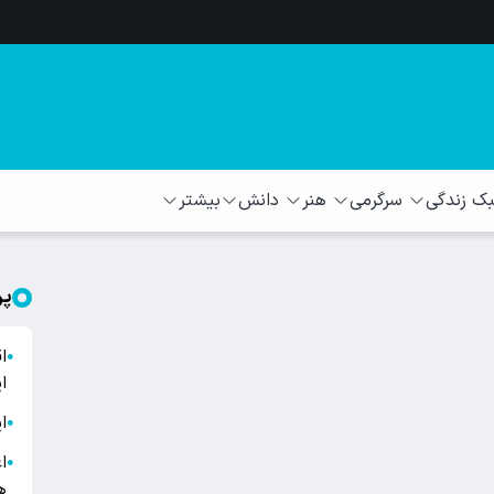
 زندگی
سرگرمی
هنر
دانش
بیشتر
پر
ا
●
ا
ا
●
ا
●
ه