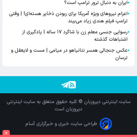
ایران به دنبال ترور ترامپ است؟
●
اعزام نیروهای ویژه آمریکا برای ربودن ذخایر هسته‌ای! | وقتی
●
ترامپ فیلم هندی زیاد می‌بیند
رسوایی جنسی معلم زن با شاگرد ۱۷ ساله | یادگیری از
●
اشتباهات گذشته
عکس جنجالی همسر نتانیاهو در میامی | مست و لایعقل و
●
ترسان
سایت اینترنتی دیروزبان © کلیه حقوق متعلق به سایت اینترنتی
دیروزبان است
طراحی سایت خبری و خبرگزاری آسام