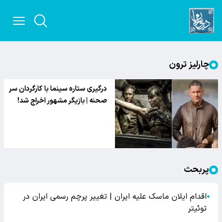
چارلیز ترون
درگیری ستاره سینما با کارگردان سر
صحنه | بازیگر مشهور اخراج شد!
پربحث
اقدام ایلان ماسک علیه ایران | تغییر پرچم رسمی ایران در
●
توئیتر