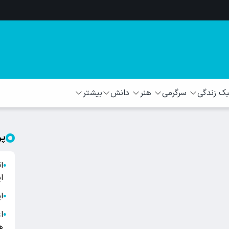
 زندگی
سرگرمی
هنر
دانش
بیشتر
پر
ا
●
ا
ا
●
ا
●
ه