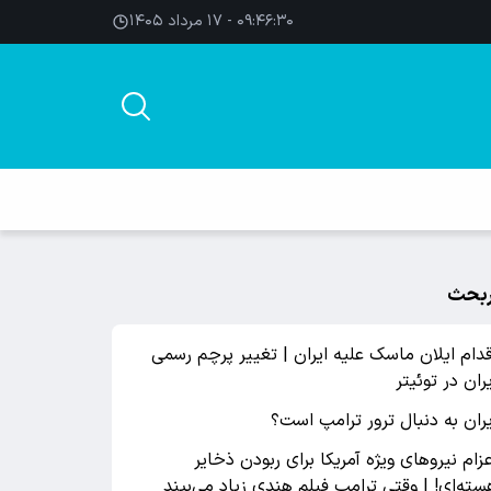
۰۹:۴۶:۳۰ - ۱۷ مرداد ۱۴۰۵
بحث
قدام ایلان ماسک علیه ایران | تغییر پرچم رسمی
یران در توئیتر
یران به دنبال ترور ترامپ است؟
عزام نیروهای ویژه آمریکا برای ربودن ذخایر
سته‌ای! | وقتی ترامپ فیلم هندی زیاد می‌بیند