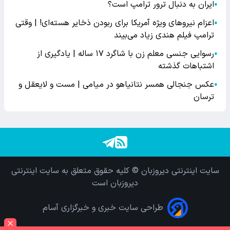
ایران به دنبال ترور ترامپ است؟
●
اعزام نیروهای ویژه آمریکا برای ربودن ذخایر هسته‌ای! | وقتی
●
ترامپ فیلم هندی زیاد می‌بیند
رسوایی جنسی معلم زن با شاگرد ۱۷ ساله | یادگیری از
●
اشتباهات گذشته
عکس جنجالی همسر نتانیاهو در میامی | مست و لایعقل و
●
ترسان
سایت اینترنتی دیروزبان © کلیه حقوق متعلق به سایت اینترنتی
دیروزبان است
طراحی سایت خبری و خبرگزاری آسام