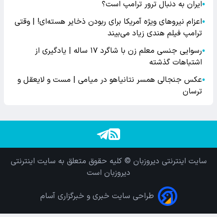
ایران به دنبال ترور ترامپ است؟
●
اعزام نیروهای ویژه آمریکا برای ربودن ذخایر هسته‌ای! | وقتی
●
ترامپ فیلم هندی زیاد می‌بیند
رسوایی جنسی معلم زن با شاگرد ۱۷ ساله | یادگیری از
●
اشتباهات گذشته
عکس جنجالی همسر نتانیاهو در میامی | مست و لایعقل و
●
ترسان
سایت اینترنتی دیروزبان © کلیه حقوق متعلق به سایت اینترنتی
دیروزبان است
طراحی سایت خبری و خبرگزاری آسام