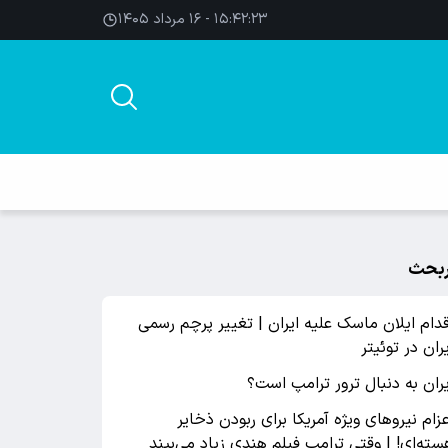
۱۵:۴۲:۲۳ - ۱۶ مرداد ۱۴۰۵
بحث
قدام ایلان ماسک علیه ایران | تغییر پرچم رسمی
یران در توئیتر
یران به دنبال ترور ترامپ است؟
عزام نیروهای ویژه آمریکا برای ربودن ذخایر
سته‌ای! | وقتی ترامپ فیلم هندی زیاد می‌بیند