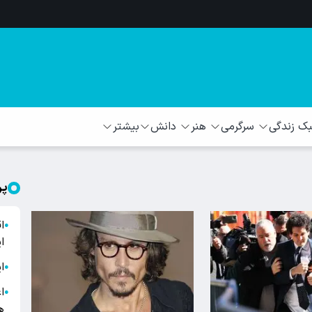
 زندگی
سرگرمی
هنر
دانش
بیشتر
پر
ا
●
ا
ا
●
ا
●
ه