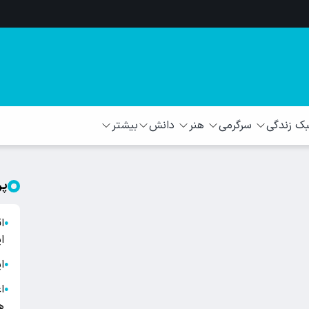
 زندگی
سرگرمی
هنر
دانش
بیشتر
پر
ا
●
ا
ا
●
ا
●
ه