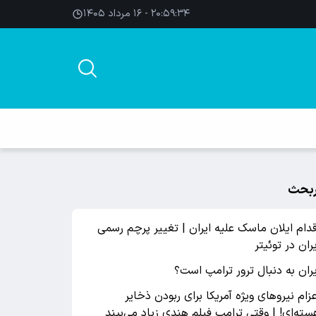
۲۰:۵۹:۳۴ - ۱۶ مرداد ۱۴۰۵
بحث
قدام ایلان ماسک علیه ایران | تغییر پرچم رسمی
یران در توئیتر
یران به دنبال ترور ترامپ است؟
عزام نیروهای ویژه آمریکا برای ربودن ذخایر
سته‌ای! | وقتی ترامپ فیلم هندی زیاد می‌بیند