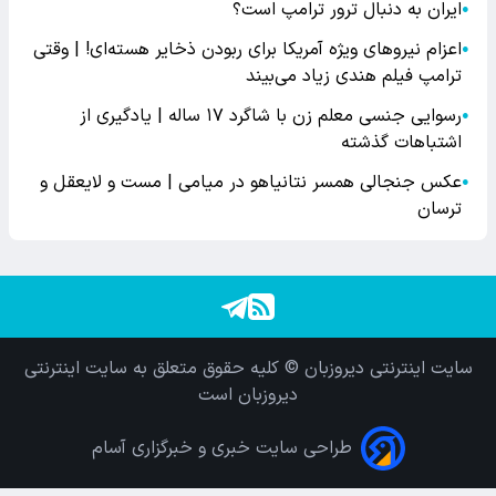
ایران به دنبال ترور ترامپ است؟
●
اعزام نیروهای ویژه آمریکا برای ربودن ذخایر هسته‌ای! | وقتی
●
ترامپ فیلم هندی زیاد می‌بیند
رسوایی جنسی معلم زن با شاگرد ۱۷ ساله | یادگیری از
●
اشتباهات گذشته
عکس جنجالی همسر نتانیاهو در میامی | مست و لایعقل و
●
ترسان
سایت اینترنتی دیروزبان © کلیه حقوق متعلق به سایت اینترنتی
دیروزبان است
طراحی سایت خبری و خبرگزاری آسام