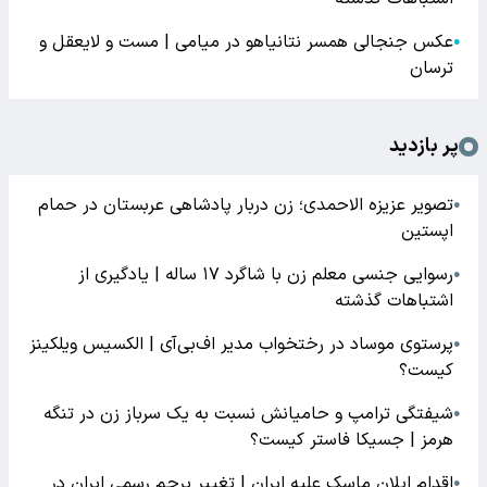
عکس جنجالی همسر نتانیاهو در میامی | مست و لایعقل و
●
ترسان
پر بازدید
تصویر عزیزه الاحمدی؛ زن دربار پادشاهی عربستان در حمام
●
اپستین
رسوایی جنسی معلم زن با شاگرد ۱۷ ساله | یادگیری از
●
اشتباهات گذشته
پرستوی موساد در رختخواب مدیر اف‌بی‌آی | الکسیس ویلکینز
●
کیست؟
شیفتگی ترامپ و حامیانش نسبت به یک سرباز زن در تنگه
●
هرمز | جسیکا فاستر کیست؟
اقدام ایلان ماسک علیه ایران | تغییر پرچم رسمی ایران در
●