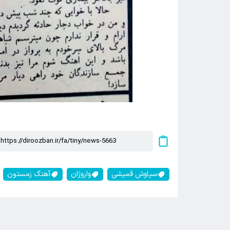
سیاوش قمیشی
واروژان
آهنگ زمستون