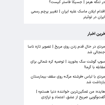
ر تنگه هرمز | جسیکا فاستر کیست؟
قدام ایلان ماسک علیه ایران | تغییر پرچم رسمی
یران در توئیتر
خرین اخبار
ردی در حال قدم زدن روی مریخ | تصویر تازه ناسا
نجالی شد
وپ گوشت سگ بخورید | توصیه کره شمالی برای
قابله با گرما!
ردی با لباس «فرشته مرگ» روی سقف بیمارستان
ازداشت شد
ایده: من غمگین‌ترین خواننده دنیا هستم» |
فت‌وگویی صریح از عشق، اعتماد و تراژدی