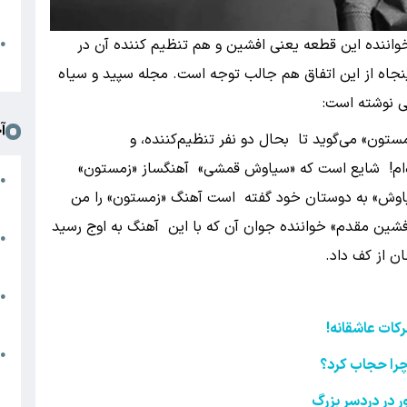
د
ا
 خواننده این قطعه یعنی افشین و هم تنظیم کننده آن در
●
ا
نجاه از این اتفاق هم جالب توجه است. مجله سپید و سیاه
ی نوشته است:
آ
تون» می‌گوید تا بحال دو نفر تنظیم‌کننده، و
ده‌ام! شایع است که «سیاوش قمشی» آهنگساز «زمستون»
م
●
سیاوش» به دوستان خود گفته است آهنگ «زمستون» را من
ج
فشین مقدم» خواننده جوان آن که با این آهنگ به اوج رسید
س
●
ن از کف داد.
م
م
●
ب
رکات عاشقانه!
ه
●
چرا حجاب کرد؟
گ
 در دردسر بزرگ