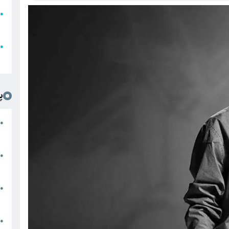
●
ا
ع
●
ل
پ
ت
●
د
●
ا
پ
●
ا
ش
●