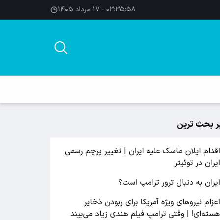
۰۳:۳۵:۵۹ - ۱۷ مرداد ۱۴۰۵
ر بحث ترین
قدام ایلان ماسک علیه ایران | تغییر پرچم رسمی
یران در توئیتر
یران به دنبال ترور ترامپ است؟
عزام نیروهای ویژه آمریکا برای ربودن ذخایر
سته‌ای! | وقتی ترامپ فیلم هندی زیاد می‌بیند