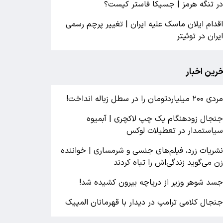
ر تنگه هرمز | جسیکا فاستر کیست؟
قدام ایلان ماسک علیه ایران | تغییر پرچم رسمی
یران در توئیتر
خرین اخبار
ردی ۲۰۰ میلیاردتومان را در سطل زباله انداخت!
نجال زودهنگام یک چپ لاکچری | آبمیوه
یاستمدار در تعطیلات لوکس
شریات زرد، فیلم‌های جنسی و شرمساری | خواننده
ن می‌گوید زندگی‌اش را تباه کردند
سد شوهر وزیر از دریاچه بیرون کشیده شد!
نجال کلامی ترامپ در دیدار با قهرمانان المپیک