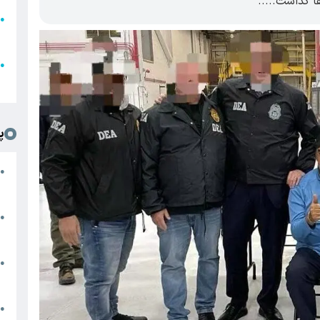
ا گذاشت.....
●
ا
ع
●
ل
پ
ت
●
د
●
ا
پ
●
ا
ش
●