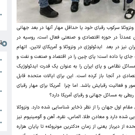
د
ا
●
ا
ه ونزوئلا سرکوب رقبای خود یا حداقل مهار آنها در بعد جهانی
 عمدتاً در حوزه اقتصادی و صنعتی فعال است، روسیه در
آ
 نیز در بعد ایدئولوژی در ونزوئلا و آمریکای لاتین. اتهام
ه جای پا داده است؛ پای چین را در اقتصاد و صنعت و نفت و
م
●
مسائل نظامی و پای ایران را به عنوان یک قدرت ایدئولوژیک
ج
●
ادی در آنجا باز کرده است. این برای ایالات متحده قابل
س
و فعالیت رقبایش باشد. اما چرا آمریکا برای مهار رقبای
ن
●
 ربطی به مسائل جهانی و رقبای آمریکا دارد؟
ز
مقام اول جهان را از نظر ذخایر شناسایی شده دارد. ونزوئلا
ج
●
فتی شناسایی شده دارد و معادن طلا، الماس، نقره، آهن و آلومینیوم نیز
ج
●
از دیرباز یعنی از زمان «دکترین مونروئه» تا پایان هزاره