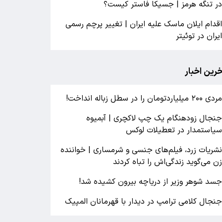
ر تنگه هرمز | جسیکا فاستر کیست؟
قدام ایلان ماسک علیه ایران | تغییر پرچم رسمی
یران در توئیتر
خرین اخبار
ردی ۲۰۰ میلیاردتومان را در سطل زباله انداخت!
نجال زودهنگام یک چپ لاکچری | آبمیوه
یاستمدار در تعطیلات لوکس
شریات زرد، فیلم‌های جنسی و شرمساری | خواننده
ن می‌گوید زندگی‌اش را تباه کردند
سد شوهر وزیر از دریاچه بیرون کشیده شد!
نجال کلامی ترامپ در دیدار با قهرمانان المپیک