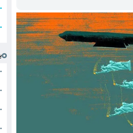
●
ا
ع
●
ل
پ
ت
●
د
●
ا
پ
●
ا
ش
●