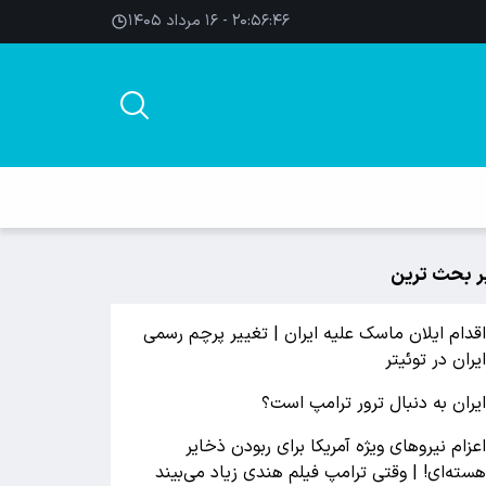
۲۰:۵۶:۴۶ - ۱۶ مرداد ۱۴۰۵
ر بحث ترین
قدام ایلان ماسک علیه ایران | تغییر پرچم رسمی
یران در توئیتر
یران به دنبال ترور ترامپ است؟
عزام نیروهای ویژه آمریکا برای ربودن ذخایر
سته‌ای! | وقتی ترامپ فیلم هندی زیاد می‌بیند