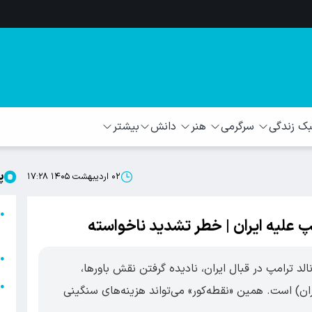
 زندگی
سرگرمی
هنر
دانش
بیشتر
پ
۰۲ اردیبهشت ۱۴۰۵ ۱۷:۲۸
ا
●
پ علیه ایران | خطر تشدید ناخواسته
ا
ا
●
 ترامپ در قبال ایران، نادیده گرفتن نقش باورها،
ا
●
یران) است. همین «نقطه‌کور» می‌تواند هزینه‌های سنگینی
ه