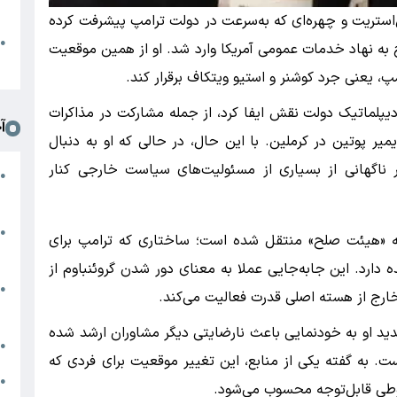
د
‌استریت و چهره‌ای که به‌سرعت در دولت ترامپ پیشرفت کرده
ا
●
 به نهاد خدمات عمومی آمریکا وارد شد. او از همین موقعیت
ا
مپ، یعنی جرد کوشنر و استیو ویتکاف برقرار کند.
 دیپلماتیک دولت نقش ایفا کرد، از جمله مشارکت در مذاکرات
آ
یر پوتین در کرملین. با این حال، در حالی که او به دنبال
 ناگهانی از بسیاری از مسئولیت‌های سیاست خارجی کنار
ت
●
ش
ا
●
به «هیئت صلح» منتقل شده است؛ ساختاری که ترامپ برای
چ
 دارد. این جابه‌جایی عملا به معنای دور شدن گروئنباوم از
پ
●
خارج از هسته اصلی قدرت فعالیت می‌کند.
س
ید او به خودنمایی باعث نارضایتی دیگر مشاوران ارشد شده
ط
●
 به گفته یکی از منابع، این تغییر موقعیت برای فردی که
ض
●
طی قابل‌توجه محسوب می‌شود.