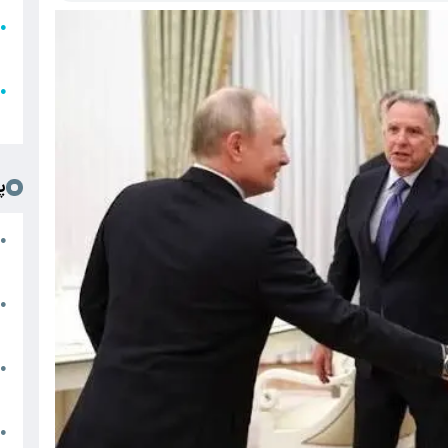
●
ا
ع
●
ل
پ
ت
●
د
●
ا
پ
●
ا
ش
●