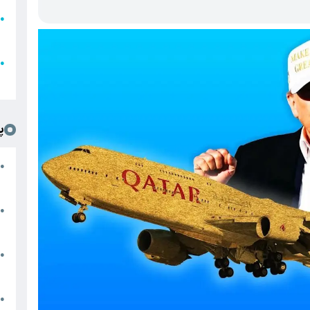
●
ا
ع
●
ل
پ
ت
●
د
●
ا
پ
●
ا
ش
●