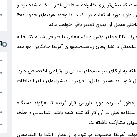
د
گزارش دیروزبان، این هواپیما، یک بوئینگ ۷۴۷ است که پیش‌تر برای خانواده سلطنتی قطر ساخته شده بود و
اکنون قرار است به‌عنوان نسخه‌ای موقت از «ایرفورس وان» مورد استفاده قرار گیرد. با وجود هزینه‌ای حدود ۴۰۰
ا
●
ا
اخلی مجلل آن بدون تغییر باقی خواهد ماند.
رگ، کاناپه‌های لوکس و قفسه‌هایی با طراحی شبیه کتابخانه
آ
سلطنتی با نشان‌های ریاست‌جمهوری آمریکا جایگزین خواهند
م
●
بلکه به ارتقای سیستم‌های امنیتی و ارتباطی اختصاص دارد.
ج
●
س
یل شود؛ به همین دلیل، تجهیزات پیشرفته‌ای برای ارتباطات
ن
●
ز
ه‌طور گسترده مورد بازرسی قرار گرفته تا هرگونه دستگاه
ج
ستفاده قبلی در آن کار گذاشته شده باشد، شناسایی و حذف
●
نیتی مشارکت داشته‌اند.
ج
●
دولت آمریکا محسوب می‌شود و از همان ابتدا با انتقادهای