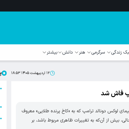
 زندگی
سرگرمی
هنر
دانش
بیشتر
پ
۱۲ اردیبهشت ۱۴۰۵ ۱۸:۵۳
ا
●
امپ فاش شد
ا
ا
●
یمای لوکس دونالد ترامپ که به «کاخ پرنده طلایی» معروف
ا
●
لی، بیش از آن‌که به تغییرات ظاهری مربوط باشد، بر
ه