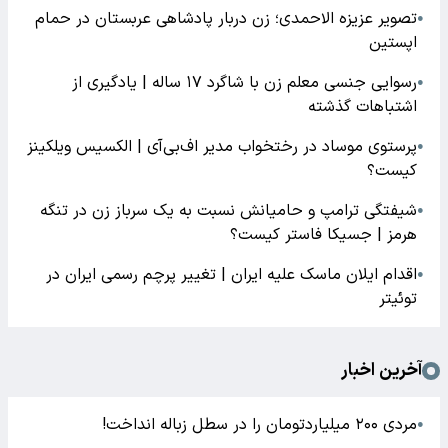
تصویر عزیزه الاحمدی؛ زن دربار پادشاهی عربستان در حمام
●
اپستین
رسوایی جنسی معلم زن با شاگرد ۱۷ ساله | یادگیری از
●
اشتباهات گذشته
پرستوی موساد در رختخواب مدیر اف‌بی‌آی | الکسیس ویلکینز
●
کیست؟
شیفتگی ترامپ و حامیانش نسبت به یک سرباز زن در تنگه
●
هرمز | جسیکا فاستر کیست؟
اقدام ایلان ماسک علیه ایران | تغییر پرچم رسمی ایران در
●
توئیتر
آخرین اخبار
مردی ۲۰۰ میلیاردتومان را در سطل زباله انداخت!
●