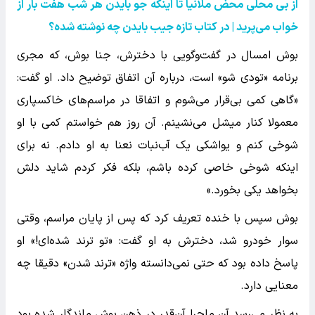
از بی محلی محض ملانیا تا اینکه جو بایدن هر شب هفت بار از
خواب می‌پرید | در کتاب تازه جیب بایدن چه نوشته شده؟
بوش امسال در گفت‌وگویی با دخترش، جنا بوش، که مجری
برنامه «تودی شو» است، درباره آن اتفاق توضیح داد. او گفت:
«گاهی کمی بی‌قرار می‌شوم و اتفاقا در مراسم‌های خاکسپاری
معمولا کنار میشل می‌نشینم. آن روز هم خواستم کمی با او
شوخی کنم و یواشکی یک آب‌نبات نعنا به او دادم. نه برای
اینکه شوخی خاصی کرده باشم، بلکه فکر کردم شاید دلش
بخواهد یکی بخورد.»
بوش سپس با خنده تعریف کرد که پس از پایان مراسم، وقتی
سوار خودرو شد، دخترش به او گفت: «تو ترند شده‌ای!» او
پاسخ داده بود که حتی نمی‌دانسته واژه «ترند شدن» دقیقا چه
معنایی دارد.
به نظر می‌رسد آن ماجرا آن‌قدر در ذهن بوش ماندگار شده بود