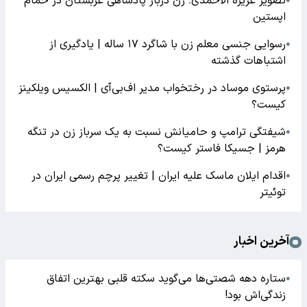
تصویر عزیزه الاحمدی؛ زن دربار پادشاهی عربستان در حمام
●
اپستین
رسوایی جنسی معلم زن با شاگرد ۱۷ ساله | یادگیری از
●
اشتباهات گذشته
پرستوی موساد در رختخواب مدیر اف‌بی‌آی | الکسیس ویلکینز
●
کیست؟
شیفتگی ترامپ و حامیانش نسبت به یک سرباز زن در تنگه
●
هرمز | جسیکا فاستر کیست؟
اقدام ایلان ماسک علیه ایران | تغییر پرچم رسمی ایران در
●
توئیتر
آخرین اخبار
ستاره دهه شصتی‌ها می‌گوید سکته قلبی بهترین اتفاق
●
زندگی‌اش بود!