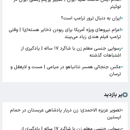
توئیتر
ایران به دنبال ترور ترامپ است؟
●
اعزام نیروهای ویژه آمریکا برای ربودن ذخایر هسته‌ای! | وقتی
●
ترامپ فیلم هندی زیاد می‌بیند
رسوایی جنسی معلم زن با شاگرد ۱۷ ساله | یادگیری از
●
اشتباهات گذشته
عکس جنجالی همسر نتانیاهو در میامی | مست و لایعقل و
●
ترسان
پر بازدید
تصویر عزیزه الاحمدی؛ زن دربار پادشاهی عربستان در حمام
●
اپستین
رسوایی جنسی معلم زن با شاگرد ۱۷ ساله | یادگیری از
●