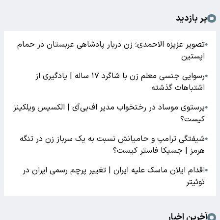
پر بازدید
تصویر عزیزه الاحمدی؛ زن دربار پادشاهی عربستان در حمام
●
اپستین
رسوایی جنسی معلم زن با شاگرد ۱۷ ساله | یادگیری از
●
اشتباهات گذشته
پرستوی موساد در رختخواب مدیر اف‌بی‌آی | الکسیس ویلکینز
●
کیست؟
شیفتگی ترامپ و حامیانش نسبت به یک سرباز زن در تنگه
●
هرمز | جسیکا فاستر کیست؟
اقدام ایلان ماسک علیه ایران | تغییر پرچم رسمی ایران در
●
توئیتر
آخرین اخبار