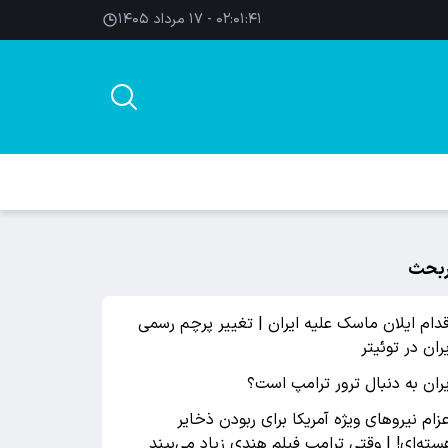
۰۲:۰۱:۴۱ - ۱۷ مرداد ۱۴۰۵
بحث
قدام ایلان ماسک علیه ایران | تغییر پرچم رسمی
یران در توئیتر
یران به دنبال ترور ترامپ است؟
عزام نیروهای ویژه آمریکا برای ربودن ذخایر
سته‌ای! | وقتی ترامپ فیلم هندی زیاد می‌بیند