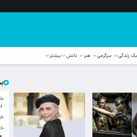
 زندگی
سرگرمی
هنر
دانش
بیشتر
پر
ا
●
ا
ا
●
ا
●
ه