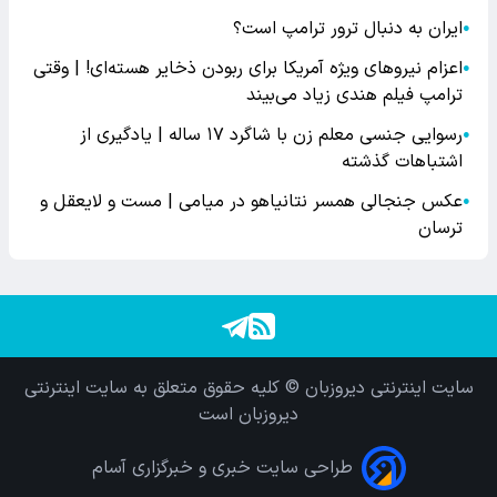
ایران به دنبال ترور ترامپ است؟
●
اعزام نیروهای ویژه آمریکا برای ربودن ذخایر هسته‌ای! | وقتی
●
ترامپ فیلم هندی زیاد می‌بیند
رسوایی جنسی معلم زن با شاگرد ۱۷ ساله | یادگیری از
●
اشتباهات گذشته
عکس جنجالی همسر نتانیاهو در میامی | مست و لایعقل و
●
ترسان
سایت اینترنتی دیروزبان © کلیه حقوق متعلق به سایت اینترنتی
دیروزبان است
طراحی سایت خبری و خبرگزاری آسام