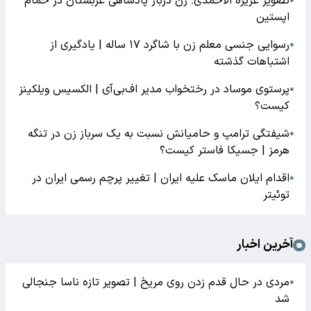
تصویر عزیزه الاحمدی؛ زن دربار پادشاهی عربستان در حمام
●
اپستین
رسوایی جنسی معلم زن با شاگرد ۱۷ ساله | یادگیری از
●
اشتباهات گذشته
پرستوی موساد در رختخواب مدیر اف‌بی‌آی | الکسیس ویلکینز
●
کیست؟
شیفتگی ترامپ و حامیانش نسبت به یک سرباز زن در تنگه
●
هرمز | جسیکا فاستر کیست؟
اقدام ایلان ماسک علیه ایران | تغییر پرچم رسمی ایران در
●
توئیتر
آخرین اخبار
مردی در حال قدم زدن روی مریخ | تصویر تازه ناسا جنجالی
●
شد