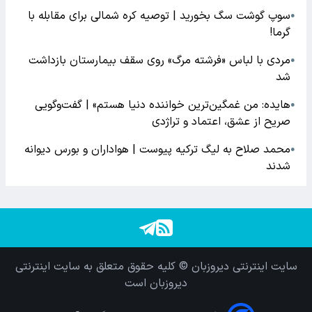
سوپ گوشت سگ بخورید | توصیه کره شمالی برای مقابله با
●
گرما!
مردی با لباس «فرشته مرگ» روی سقف بیمارستان بازداشت
●
شد
هایده: من غمگین‌ترین خواننده دنیا هستم» | گفت‌وگویی
●
صریح از عشق، اعتماد و تراژدی
محمد صلاح به لیگ ترکیه پیوست | هواداران و بورس دیوانه
●
شدند
سایت اینترنتی دیروزبان © کلیه حقوق متعلق به سایت اینترنتی
دیروزبان است