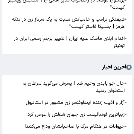
پرستوی موساد در رختخواب مدیر اف‌بی‌آی | الکسیس ویلکینز
●
کیست؟
شیفتگی ترامپ و حامیانش نسبت به یک سرباز زن در تنگه
●
هرمز | جسیکا فاستر کیست؟
اقدام ایلان ماسک علیه ایران | تغییر پرچم رسمی ایران در
●
توئیتر
آخرین اخبار
حال جو بایدن وخیم شد | پسرش می‌گوید سرطان به
●
استخوان رسید
آزار و اذیت زننده اینفلوئنسر زن مشهور در استانبول
●
زیباترین فوتبالیست زن جهان شغلش را عوض کرد
●
حیوانات در هنگام مرگ با صاحبانشان وداع می‌کنند!
●