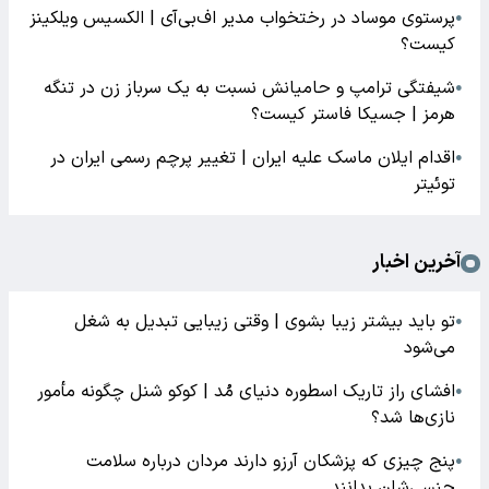
پرستوی موساد در رختخواب مدیر اف‌بی‌آی | الکسیس ویلکینز
●
کیست؟
شیفتگی ترامپ و حامیانش نسبت به یک سرباز زن در تنگه
●
هرمز | جسیکا فاستر کیست؟
اقدام ایلان ماسک علیه ایران | تغییر پرچم رسمی ایران در
●
توئیتر
آخرین اخبار
تو باید بیشتر زیبا بشوی | وقتی زیبایی تبدیل به شغل
●
می‌شود
افشای راز تاریک اسطوره دنیای مُد | کوکو شنل چگونه مأمور
●
نازی‌ها شد؟
پنج چیزی که پزشکان آرزو دارند مردان درباره سلامت
●
جنسی‌شان بدانند