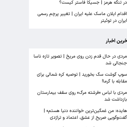
ر تنگه هرمز | جسیکا فاستر کیست؟
قدام ایلان ماسک علیه ایران | تغییر پرچم رسمی
یران در توئیتر
خرین اخبار
ردی در حال قدم زدن روی مریخ | تصویر تازه ناسا
نجالی شد
وپ گوشت سگ بخورید | توصیه کره شمالی برای
قابله با گرما!
ردی با لباس «فرشته مرگ» روی سقف بیمارستان
ازداشت شد
ایده: من غمگین‌ترین خواننده دنیا هستم» |
فت‌وگویی صریح از عشق، اعتماد و تراژدی