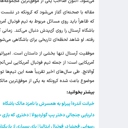
می‌شود، اکنون صاحب یکی از موفق‌ترین مجموعه‌ه
مقاله با صحنه‌ای آغاز می‌شود که کرونکه در نشست م
که ظاهراً باید روی مسائل مربوط به تیم فوتبال آمر
باشگاه آرسنال را روی آی‌پدش دنبال می‌کند. زمانی
رفته، او شاهد لحظه‌ای تاریخی برای باشگاهی می‌شو
موفقیت آرسنال تنها بخشی از داستان است. امپراتو
آمریکایی است؛ از جمله تیم فوتبال آمریکایی لس‌آنج
آوالانچ. طی سال‌های اخیر تقریباً همه این تیم‌ها تو
موضوع باعث شده کرونکه به یکی از موفق‌ترین مال
بیشتر بخوانید:
خیانت آندره‌آ پیرلو به همسرش با نامزد مالک باشگاه
دلربایی جنجالی دختر پپ گواردیولا | دختری که بازی 
رسوایی فحشا در فوتبال ایتالیا | پای بسیاری از بازیک