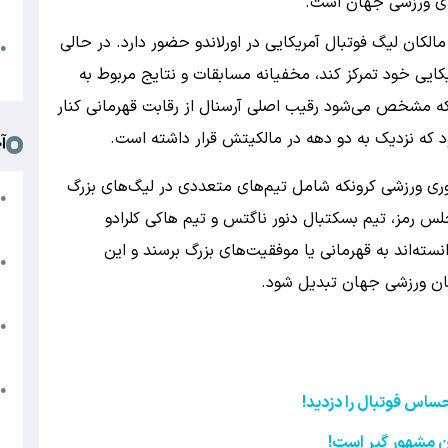
ای ورزشی جهان است.
د
الکان لیگ فوتبال آمریکایی در اورلاندو حضور دارد. در حالی
ا
●
ا
یکایی خود تمرکز کند، مخفیانه مسابقات و نتایج مربوط به
 که مشخص می‌شود رقیب اصلی آرسنال از رقابت قهرمانی کنار
د که نزدیک به دو دهه در مالکیتش قرار داشته است.
آ
ری ورزشی کرونکه شامل تیم‌های متعددی در لیگ‌های بزرگ
م
●
لس رمز، تیم بسکتبال دنور ناگتس و تیم هاکی کلرادو
ج
انسته‌اند به قهرمانی یا موفقیت‌های بزرگ برسند و این
س
●
کان ورزشی جهان تبدیل شود.
م
م
●
ب
ه
●
حساس فوتبال را دزدید
!
گ
نان مشهور گیر است!