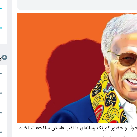
●
ا
ع
●
ل
پ
ت
●
د
●
ا
پ
●
ا
حرف و حضور کم‌رنگ رسانه‌ای با لقب «استن ساکت» شناخته
ش
●