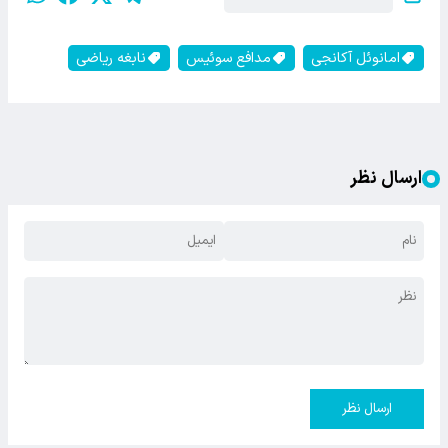
امانوئل آکانجی
مدافع سوئیس
نابغه ریاضی
ارسال نظر
ارسال نظر