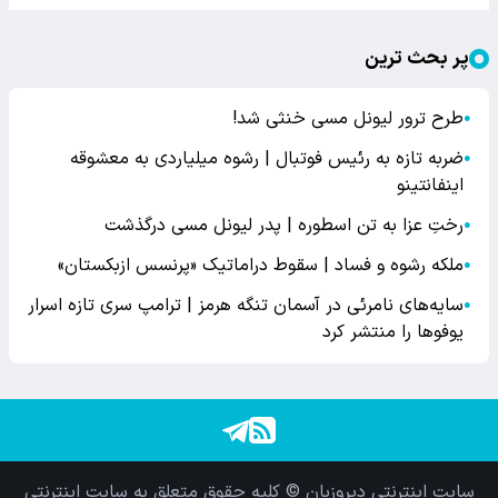
پر بحث ترین
طرح ترور لیونل مسی خنثی شد!
●
ضربه تازه به رئیس فوتبال | رشوه میلیاردی به معشوقه
●
اینفانتینو
رختِ عزا به تن اسطوره | پدر لیونل مسی درگذشت
●
ملکه رشوه و فساد | سقوط دراماتیک «پرنسس ازبکستان»
●
سایه‌های نامرئی در آسمان تنگه هرمز | ترامپ سری تازه اسرار
●
یوفوها را منتشر کرد
سایت اینترنتی دیروزبان © کلیه حقوق متعلق به سایت اینترنتی